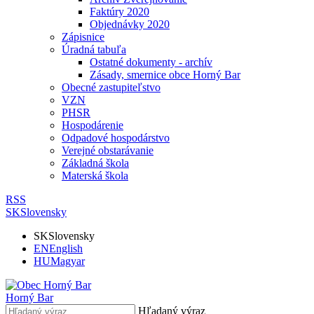
Faktúry 2020
Objednávky 2020
Zápisnice
Úradná tabuľa
Ostatné dokumenty - archív
Zásady, smernice obce Horný Bar
Obecné zastupiteľstvo
VZN
PHSR
Hospodárenie
Odpadové hospodárstvo
Verejné obstarávanie
Základná škola
Materská škola
RSS
SK
Slovensky
SK
Slovensky
EN
English
HU
Magyar
Horný Bar
Hľadaný výraz