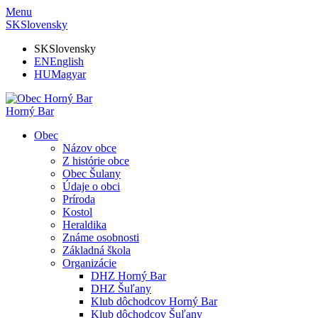
Menu
SK
Slovensky
SK
Slovensky
EN
English
HU
Magyar
Horný Bar
Obec
Názov obce
Z histórie obce
Obec Šulany
Údaje o obci
Príroda
Kostol
Heraldika
Známe osobnosti
Základná škola
Organizácie
DHZ Horný Bar
DHZ Šuľany
Klub dôchodcov Horný Bar
Klub dôchodcov Šuľany