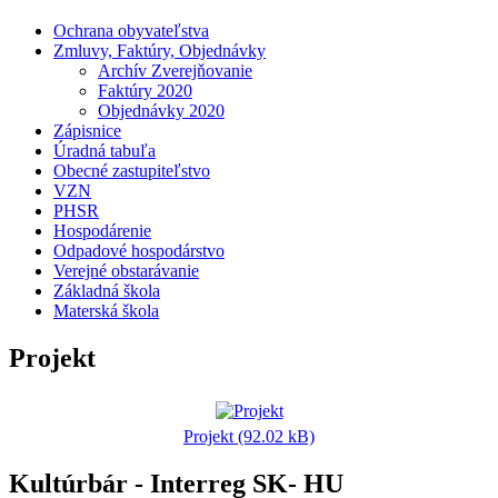
Ochrana obyvateľstva
Zmluvy, Faktúry, Objednávky
Archív Zverejňovanie
Faktúry 2020
Objednávky 2020
Zápisnice
Úradná tabuľa
Obecné zastupiteľstvo
VZN
PHSR
Hospodárenie
Odpadové hospodárstvo
Verejné obstarávanie
Základná škola
Materská škola
Projekt
Projekt (92.02 kB)
Kultúrbár - Interreg SK- HU