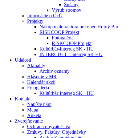
Šuľany
Výrub stromov
Informácie o OcÚ
Projekty
Nákup malotraktora pre obec Horný Bar
RISKCOOP Projekt
Fotogaléria
RISKCOOP Projekt
Kultúrbár-Interreg SK - HU
INTERCULT - Interreg SK HU
Udalosti
Aktuality
Archív oznamy
Hlásenie v MR
Kalendár akcií
Fotogaléria
Kultúrbár-Interreg SK - HU
Kontakt
Napíšte nám
Mapa
Anketa
Zverejňovanie
Ochrana obyvateľstva
Zmluvy, Faktúry, Objednávky
Archív Zverejňovanie