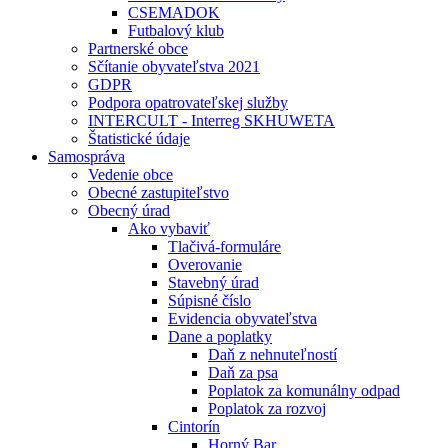
CSEMADOK
Futbalový klub
Partnerské obce
Sčítanie obyvateľstva 2021
GDPR
Podpora opatrovateľskej služby
INTERCULT - Interreg SKHUWETA
Štatistické údaje
Samospráva
Vedenie obce
Obecné zastupiteľstvo
Obecný úrad
Ako vybaviť
Tlačivá-formuláre
Overovanie
Stavebný úrad
Súpisné číslo
Evidencia obyvateľstva
Dane a poplatky
Daň z nehnuteľností
Daň za psa
Poplatok za komunálny odpad
Poplatok za rozvoj
Cintorín
Horný Bar