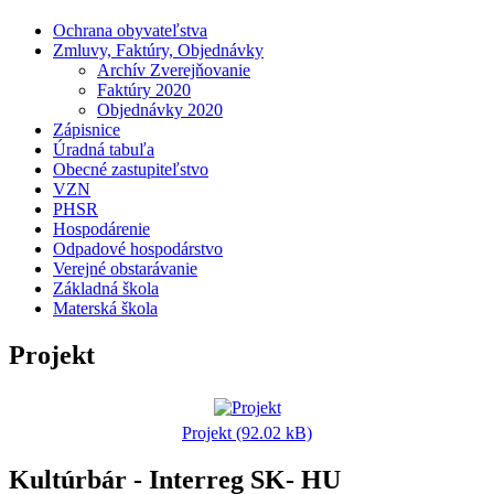
Ochrana obyvateľstva
Zmluvy, Faktúry, Objednávky
Archív Zverejňovanie
Faktúry 2020
Objednávky 2020
Zápisnice
Úradná tabuľa
Obecné zastupiteľstvo
VZN
PHSR
Hospodárenie
Odpadové hospodárstvo
Verejné obstarávanie
Základná škola
Materská škola
Projekt
Projekt (92.02 kB)
Kultúrbár - Interreg SK- HU