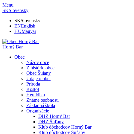
Menu
SK
Slovensky
SK
Slovensky
EN
English
HU
Magyar
Horný Bar
Obec
Názov obce
Z histórie obce
Obec Šulany
Údaje o obci
Príroda
Kostol
Heraldika
Známe osobnosti
Základná škola
Organizácie
DHZ Horný Bar
DHZ Šuľany
Klub dôchodcov Horný Bar
Klub dôchodcov Šuľany