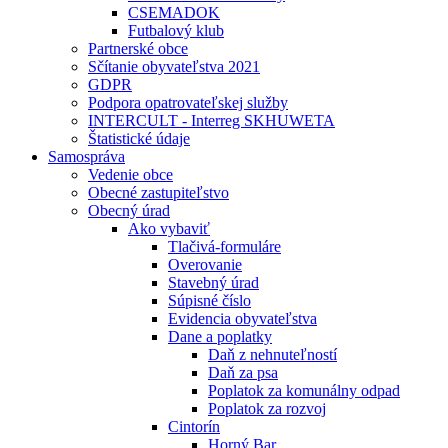
CSEMADOK
Futbalový klub
Partnerské obce
Sčítanie obyvateľstva 2021
GDPR
Podpora opatrovateľskej služby
INTERCULT - Interreg SKHUWETA
Štatistické údaje
Samospráva
Vedenie obce
Obecné zastupiteľstvo
Obecný úrad
Ako vybaviť
Tlačivá-formuláre
Overovanie
Stavebný úrad
Súpisné číslo
Evidencia obyvateľstva
Dane a poplatky
Daň z nehnuteľností
Daň za psa
Poplatok za komunálny odpad
Poplatok za rozvoj
Cintorín
Horný Bar