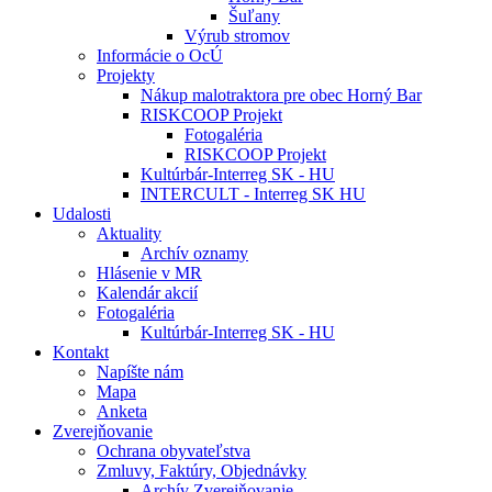
Šuľany
Výrub stromov
Informácie o OcÚ
Projekty
Nákup malotraktora pre obec Horný Bar
RISKCOOP Projekt
Fotogaléria
RISKCOOP Projekt
Kultúrbár-Interreg SK - HU
INTERCULT - Interreg SK HU
Udalosti
Aktuality
Archív oznamy
Hlásenie v MR
Kalendár akcií
Fotogaléria
Kultúrbár-Interreg SK - HU
Kontakt
Napíšte nám
Mapa
Anketa
Zverejňovanie
Ochrana obyvateľstva
Zmluvy, Faktúry, Objednávky
Archív Zverejňovanie