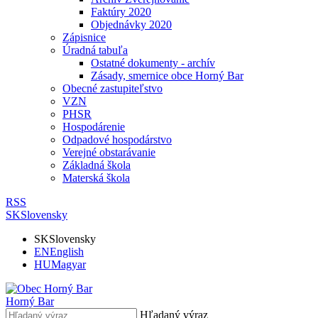
Faktúry 2020
Objednávky 2020
Zápisnice
Úradná tabuľa
Ostatné dokumenty - archív
Zásady, smernice obce Horný Bar
Obecné zastupiteľstvo
VZN
PHSR
Hospodárenie
Odpadové hospodárstvo
Verejné obstarávanie
Základná škola
Materská škola
RSS
SK
Slovensky
SK
Slovensky
EN
English
HU
Magyar
Horný Bar
Hľadaný výraz