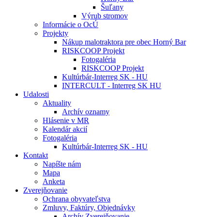
Šuľany
Výrub stromov
Informácie o OcÚ
Projekty
Nákup malotraktora pre obec Horný Bar
RISKCOOP Projekt
Fotogaléria
RISKCOOP Projekt
Kultúrbár-Interreg SK - HU
INTERCULT - Interreg SK HU
Udalosti
Aktuality
Archív oznamy
Hlásenie v MR
Kalendár akcií
Fotogaléria
Kultúrbár-Interreg SK - HU
Kontakt
Napíšte nám
Mapa
Anketa
Zverejňovanie
Ochrana obyvateľstva
Zmluvy, Faktúry, Objednávky
Archív Zverejňovanie