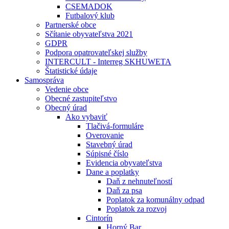
CSEMADOK
Futbalový klub
Partnerské obce
Sčítanie obyvateľstva 2021
GDPR
Podpora opatrovateľskej služby
INTERCULT - Interreg SKHUWETA
Štatistické údaje
Samospráva
Vedenie obce
Obecné zastupiteľstvo
Obecný úrad
Ako vybaviť
Tlačivá-formuláre
Overovanie
Stavebný úrad
Súpisné číslo
Evidencia obyvateľstva
Dane a poplatky
Daň z nehnuteľností
Daň za psa
Poplatok za komunálny odpad
Poplatok za rozvoj
Cintorín
Horný Bar