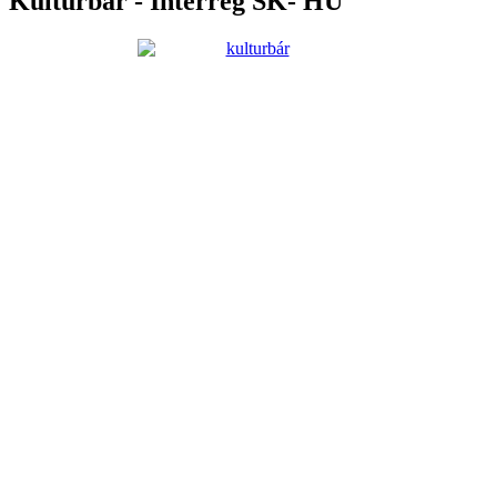
Kultúrbár - Interreg SK- HU