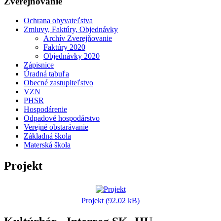
Zverejňovanie
Ochrana obyvateľstva
Zmluvy, Faktúry, Objednávky
Archív Zverejňovanie
Faktúry 2020
Objednávky 2020
Zápisnice
Úradná tabuľa
Obecné zastupiteľstvo
VZN
PHSR
Hospodárenie
Odpadové hospodárstvo
Verejné obstarávanie
Základná škola
Materská škola
Projekt
Projekt (92.02 kB)