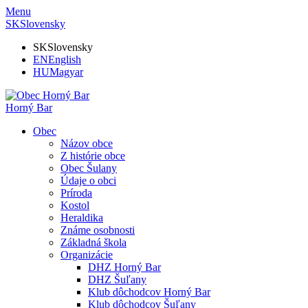
Menu
SK
Slovensky
SK
Slovensky
EN
English
HU
Magyar
Horný Bar
Obec
Názov obce
Z histórie obce
Obec Šulany
Údaje o obci
Príroda
Kostol
Heraldika
Známe osobnosti
Základná škola
Organizácie
DHZ Horný Bar
DHZ Šuľany
Klub dôchodcov Horný Bar
Klub dôchodcov Šuľany