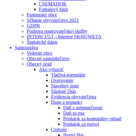
CSEMADOK
Futbalový klub
Partnerské obce
Sčítanie obyvateľstva 2021
GDPR
Podpora opatrovateľskej služby
INTERCULT - Interreg SKHUWETA
Štatistické údaje
Samospráva
Vedenie obce
Obecné zastupiteľstvo
Obecný úrad
Ako vybaviť
Tlačivá-formuláre
Overovanie
Stavebný úrad
Súpisné číslo
Evidencia obyvateľstva
Dane a poplatky
Daň z nehnuteľností
Daň za psa
Poplatok za komunálny odpad
Poplatok za rozvoj
Cintorín
Horný Bar