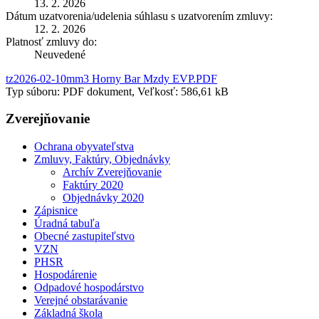
13. 2. 2026
Dátum uzatvorenia/udelenia súhlasu s uzatvorením zmluvy:
12. 2. 2026
Platnosť zmluvy do:
Neuvedené
tz2026-02-10mm3 Horny Bar Mzdy EVP.PDF
Typ súboru: PDF dokument, Veľkosť: 586,61 kB
Zverejňovanie
Ochrana obyvateľstva
Zmluvy, Faktúry, Objednávky
Archív Zverejňovanie
Faktúry 2020
Objednávky 2020
Zápisnice
Úradná tabuľa
Obecné zastupiteľstvo
VZN
PHSR
Hospodárenie
Odpadové hospodárstvo
Verejné obstarávanie
Základná škola