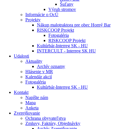
Šuľany
Výrub stromov
Informácie o OcÚ
Projekty
Nákup malotraktora pre obec Horný Bar
RISKCOOP Projekt
Fotogaléria
RISKCOOP Projekt
Kultúrbár-Interreg SK - HU
INTERCULT - Interreg SK HU
Udalosti
Aktuality
Archív oznamy
Hlásenie v MR
Kalendár akcií
Fotogaléria
Kultúrbár-Interreg SK - HU
Kontakt
Napíšte nám
Mapa
Anketa
Zverejňovanie
Ochrana obyvateľstva
Zmluvy, Faktúry, Objednávky
Archív Zverejňovanie