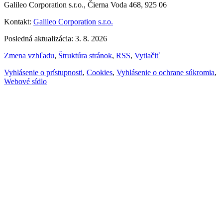
Galileo Corporation s.r.o., Čierna Voda 468, 925 06
Kontakt:
Galileo Corporation s.r.o.
Posledná aktualizácia: 3. 8. 2026
Zmena vzhľadu
,
Štruktúra stránok
,
RSS
,
Vytlačiť
Vyhlásenie o prístupnosti
,
Cookies
,
Vyhlásenie o ochrane súkromia
,
Webové sídlo