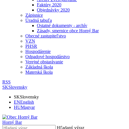
Faktúry 2020
Objednávky 2020
Zápisnice
Úradná tabuľa
Ostatné dokumenty - archív
Zásady, smernice obce Horný Bar
Obecné zastupiteľstvo
VZN
PHSR
Hospodárenie
Odpadové hospodárstvo
Verejné obstarávanie
Základná škola
Materská škola
RSS
SK
Slovensky
SK
Slovensky
EN
English
HU
Magyar
Horný Bar
Hľadaný výraz