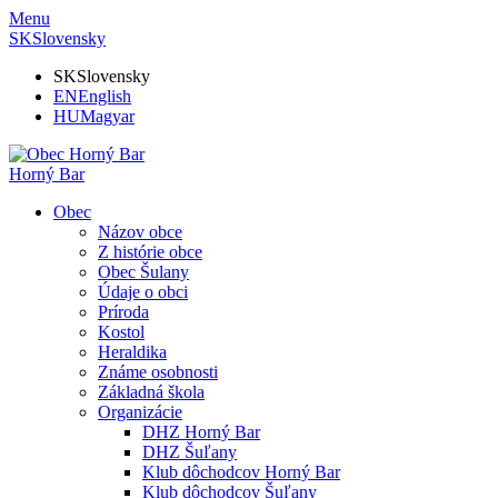
Menu
SK
Slovensky
SK
Slovensky
EN
English
HU
Magyar
Horný Bar
Obec
Názov obce
Z histórie obce
Obec Šulany
Údaje o obci
Príroda
Kostol
Heraldika
Známe osobnosti
Základná škola
Organizácie
DHZ Horný Bar
DHZ Šuľany
Klub dôchodcov Horný Bar
Klub dôchodcov Šuľany