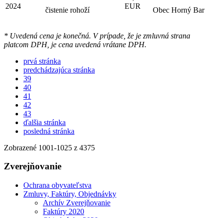
2024
EUR
čistenie rohoží
Obec Horný Bar
* Uvedená cena je konečná. V prípade, že je zmluvná strana
platcom DPH, je cena uvedená vrátane DPH.
prvá stránka
predchádzajúca stránka
39
40
41
42
43
ďalšia stránka
posledná stránka
Zobrazené
1001
-
1025
z 4375
Zverejňovanie
Ochrana obyvateľstva
Zmluvy, Faktúry, Objednávky
Archív Zverejňovanie
Faktúry 2020