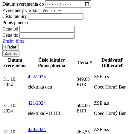
Dátum zverejnenia do
Zverejnený v roku
Číslo faktúry
Popis plnenia
Cena od
Cena do
Zrušiť filter
Zavrieť
Dátum
Číslo faktúry
Dodávateľ
Cena *
zverejnenia
Popis plnenia
Odberateľ
422/2025
ZSE a.s
31. 10.
849,68
2024
EUR
elektrika ocu
Obec Horný Bar
421/2024
ZSE a.s
31. 10.
604,06
2024
EUR
elektrika VO HB
Obec Horný Bar
420/2024
ZSE a.s
31. 10.
268,55