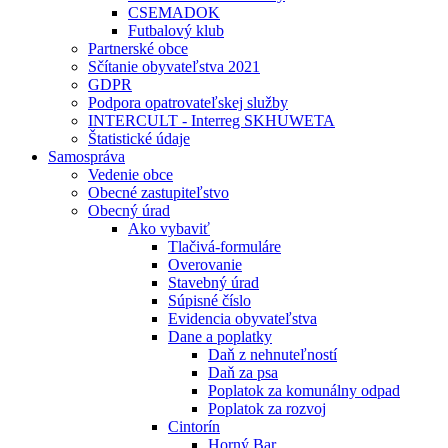
CSEMADOK
Futbalový klub
Partnerské obce
Sčítanie obyvateľstva 2021
GDPR
Podpora opatrovateľskej služby
INTERCULT - Interreg SKHUWETA
Štatistické údaje
Samospráva
Vedenie obce
Obecné zastupiteľstvo
Obecný úrad
Ako vybaviť
Tlačivá-formuláre
Overovanie
Stavebný úrad
Súpisné číslo
Evidencia obyvateľstva
Dane a poplatky
Daň z nehnuteľností
Daň za psa
Poplatok za komunálny odpad
Poplatok za rozvoj
Cintorín
Horný Bar