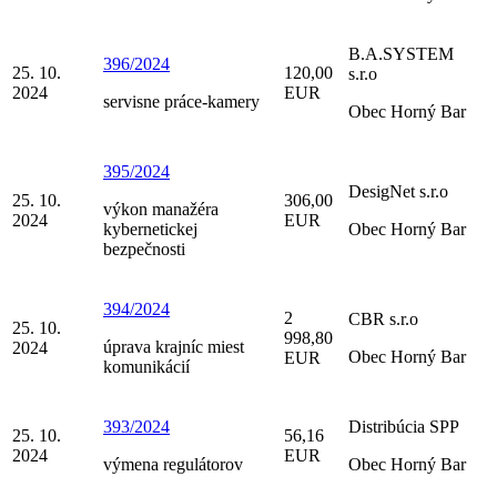
B.A.SYSTEM
396/2024
25. 10.
120,00
s.r.o
2024
EUR
servisne práce-kamery
Obec Horný Bar
395/2024
DesigNet s.r.o
25. 10.
306,00
výkon manažéra
2024
EUR
kybernetickej
Obec Horný Bar
bezpečnosti
394/2024
2
CBR s.r.o
25. 10.
998,80
úprava krajníc miest
2024
Obec Horný Bar
EUR
komunikácií
393/2024
Distribúcia SPP
25. 10.
56,16
2024
EUR
výmena regulátorov
Obec Horný Bar