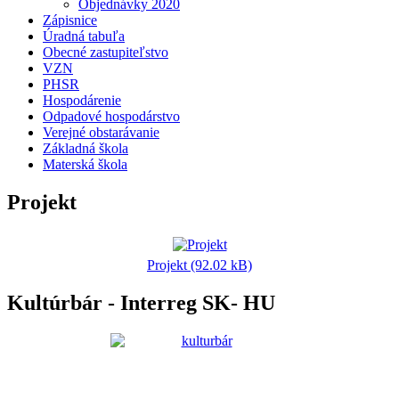
Objednávky 2020
Zápisnice
Úradná tabuľa
Obecné zastupiteľstvo
VZN
PHSR
Hospodárenie
Odpadové hospodárstvo
Verejné obstarávanie
Základná škola
Materská škola
Projekt
Projekt (92.02 kB)
Kultúrbár - Interreg SK- HU