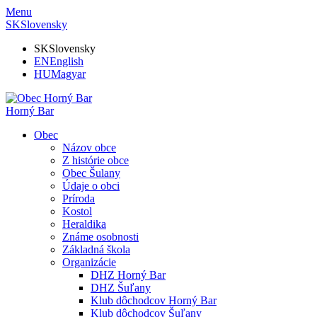
Menu
SK
Slovensky
SK
Slovensky
EN
English
HU
Magyar
Horný Bar
Obec
Názov obce
Z histórie obce
Obec Šulany
Údaje o obci
Príroda
Kostol
Heraldika
Známe osobnosti
Základná škola
Organizácie
DHZ Horný Bar
DHZ Šuľany
Klub dôchodcov Horný Bar
Klub dôchodcov Šuľany