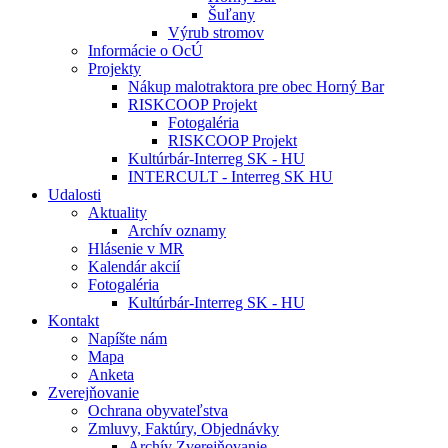
Šuľany
Výrub stromov
Informácie o OcÚ
Projekty
Nákup malotraktora pre obec Horný Bar
RISKCOOP Projekt
Fotogaléria
RISKCOOP Projekt
Kultúrbár-Interreg SK - HU
INTERCULT - Interreg SK HU
Udalosti
Aktuality
Archív oznamy
Hlásenie v MR
Kalendár akcií
Fotogaléria
Kultúrbár-Interreg SK - HU
Kontakt
Napíšte nám
Mapa
Anketa
Zverejňovanie
Ochrana obyvateľstva
Zmluvy, Faktúry, Objednávky
Archív Zverejňovanie