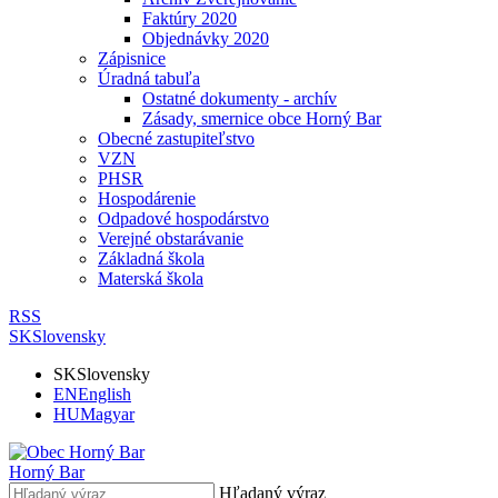
Faktúry 2020
Objednávky 2020
Zápisnice
Úradná tabuľa
Ostatné dokumenty - archív
Zásady, smernice obce Horný Bar
Obecné zastupiteľstvo
VZN
PHSR
Hospodárenie
Odpadové hospodárstvo
Verejné obstarávanie
Základná škola
Materská škola
RSS
SK
Slovensky
SK
Slovensky
EN
English
HU
Magyar
Horný Bar
Hľadaný výraz