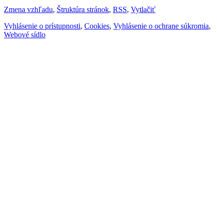
Zmena vzhľadu
,
Štruktúra stránok
,
RSS
,
Vytlačiť
Vyhlásenie o prístupnosti
,
Cookies
,
Vyhlásenie o ochrane súkromia
,
Webové sídlo