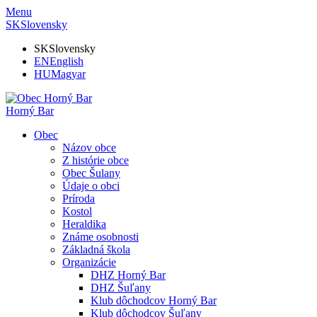
Menu
SK
Slovensky
SK
Slovensky
EN
English
HU
Magyar
Horný Bar
Obec
Názov obce
Z histórie obce
Obec Šulany
Údaje o obci
Príroda
Kostol
Heraldika
Známe osobnosti
Základná škola
Organizácie
DHZ Horný Bar
DHZ Šuľany
Klub dôchodcov Horný Bar
Klub dôchodcov Šuľany