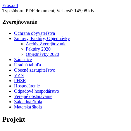
Erös.pdf
Typ súboru: PDF dokument, Veľkosť: 145,08 kB
Zverejňovanie
Ochrana obyvateľstva
Zmluvy, Faktúry, Objednávky
Archív Zverejňovanie
Faktúry 2020
Objednávky 2020
Zápisnice
Úradná tabuľa
Obecné zastupiteľstvo
VZN
PHSR
Hospodárenie
Odpadové hospodárstvo
Verejné obstarávanie
Základná škola
Materská škola
Projekt