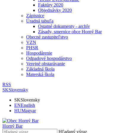
Faktúry 2020
Objednávky 2020
Zápisnice
Úradná tabuľa
Ostatné dokumenty - archív
Zásady, smernice obce Horný Bar
Obecné zastupiteľstvo
VZN
PHSR
Hospodárenie
Odpadové hospodárstvo
Verejné obstarávanie
Základná škola
Materská škola
RSS
SK
Slovensky
SK
Slovensky
EN
English
HU
Magyar
Horný Bar
Hľadaný výraz