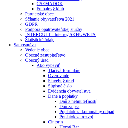
CSEMADOK
Futbalový klub
Partnerské obce
Sčítanie obyvateľstva 2021
GDPR
Podpora opatrovateľskej služby
INTERCULT - Interreg SKHUWETA
Štatistické údaje
Samospráva
Vedenie obce
Obecné zastupiteľstvo
Obecný úrad
Ako vybaviť
Tlačivá-formuláre
Overovanie
Stavebný úrad
Súpisné číslo
Evidencia obyvateľstva
Dane a poplatky
Daň z nehnuteľností
Daň za psa
Poplatok za komunálny odpad
Poplatok za rozvoj
Cintorín
Horný Bar