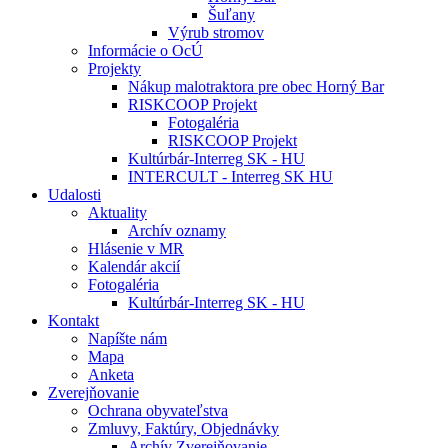
Šuľany
Výrub stromov
Informácie o OcÚ
Projekty
Nákup malotraktora pre obec Horný Bar
RISKCOOP Projekt
Fotogaléria
RISKCOOP Projekt
Kultúrbár-Interreg SK - HU
INTERCULT - Interreg SK HU
Udalosti
Aktuality
Archív oznamy
Hlásenie v MR
Kalendár akcií
Fotogaléria
Kultúrbár-Interreg SK - HU
Kontakt
Napíšte nám
Mapa
Anketa
Zverejňovanie
Ochrana obyvateľstva
Zmluvy, Faktúry, Objednávky
Archív Zverejňovanie