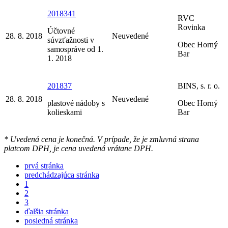
2018341
RVC
Rovinka
Účtovné
28. 8. 2018
Neuvedené
súvzťažnosti v
Obec Horný
samospráve od 1.
Bar
1. 2018
201837
BINS, s. r. o.
28. 8. 2018
Neuvedené
plastové nádoby s
Obec Horný
kolieskami
Bar
* Uvedená cena je konečná. V prípade, že je zmluvná strana
platcom DPH, je cena uvedená vrátane DPH.
prvá stránka
predchádzajúca stránka
1
2
3
ďalšia stránka
posledná stránka