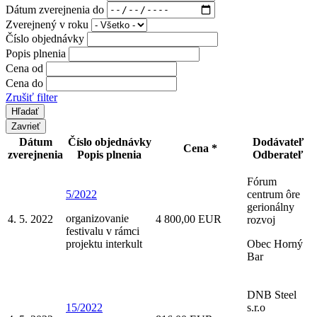
Dátum zverejnenia do
Zverejnený v roku
Číslo objednávky
Popis plnenia
Cena od
Cena do
Zrušiť filter
Zavrieť
Dátum
Číslo objednávky
Dodávateľ
Cena *
zverejnenia
Popis plnenia
Odberateľ
Fórum
5/2022
centrum ôre
gerionálny
organizovanie
4. 5. 2022
4 800,00 EUR
rozvoj
festivalu v rámci
projektu interkult
Obec Horný
Bar
DNB Steel
15/2022
s.r.o