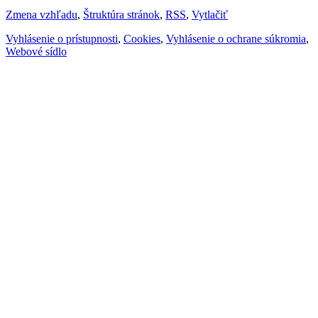
Zmena vzhľadu
,
Štruktúra stránok
,
RSS
,
Vytlačiť
Vyhlásenie o prístupnosti
,
Cookies
,
Vyhlásenie o ochrane súkromia
,
Webové sídlo