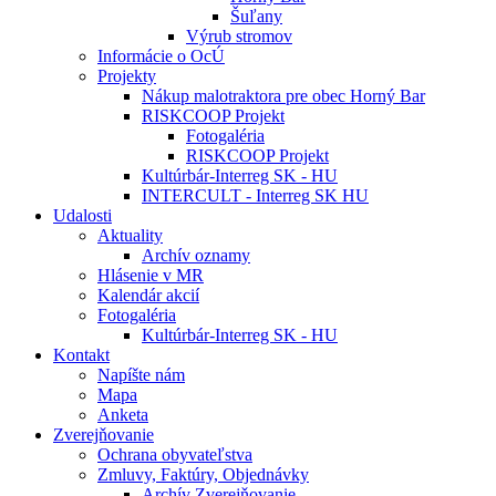
Šuľany
Výrub stromov
Informácie o OcÚ
Projekty
Nákup malotraktora pre obec Horný Bar
RISKCOOP Projekt
Fotogaléria
RISKCOOP Projekt
Kultúrbár-Interreg SK - HU
INTERCULT - Interreg SK HU
Udalosti
Aktuality
Archív oznamy
Hlásenie v MR
Kalendár akcií
Fotogaléria
Kultúrbár-Interreg SK - HU
Kontakt
Napíšte nám
Mapa
Anketa
Zverejňovanie
Ochrana obyvateľstva
Zmluvy, Faktúry, Objednávky
Archív Zverejňovanie