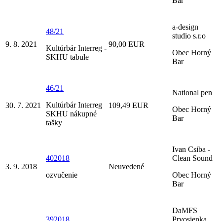
Bar
a-design
48/21
studio s.r.o
9. 8. 2021
90,00 EUR
Kultúrbár Interreg -
Obec Horný
SKHU tabule
Bar
46/21
National pen
Kultúrbár Interreg
30. 7. 2021
109,49 EUR
Obec Horný
SKHU nákupné
Bar
tašky
Ivan Csiba -
402018
Clean Sound
3. 9. 2018
Neuvedené
ozvučenie
Obec Horný
Bar
DaMFS
392018
Prvosienka