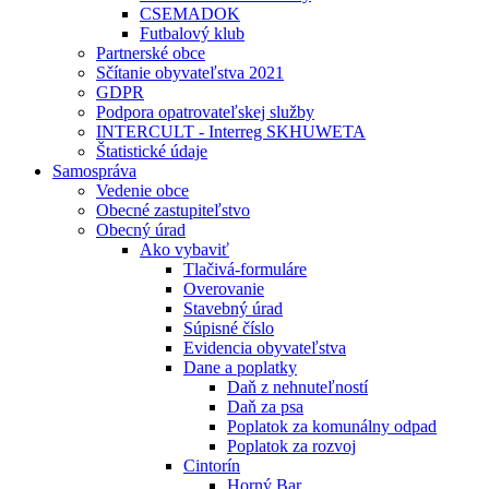
CSEMADOK
Futbalový klub
Partnerské obce
Sčítanie obyvateľstva 2021
GDPR
Podpora opatrovateľskej služby
INTERCULT - Interreg SKHUWETA
Štatistické údaje
Samospráva
Vedenie obce
Obecné zastupiteľstvo
Obecný úrad
Ako vybaviť
Tlačivá-formuláre
Overovanie
Stavebný úrad
Súpisné číslo
Evidencia obyvateľstva
Dane a poplatky
Daň z nehnuteľností
Daň za psa
Poplatok za komunálny odpad
Poplatok za rozvoj
Cintorín
Horný Bar