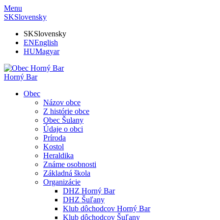
Menu
SK
Slovensky
SK
Slovensky
EN
English
HU
Magyar
Horný Bar
Obec
Názov obce
Z histórie obce
Obec Šulany
Údaje o obci
Príroda
Kostol
Heraldika
Známe osobnosti
Základná škola
Organizácie
DHZ Horný Bar
DHZ Šuľany
Klub dôchodcov Horný Bar
Klub dôchodcov Šuľany