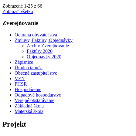
Zobrazené
1
-
25
z 66
Zobraziť všetko
Zverejňovanie
Ochrana obyvateľstva
Zmluvy, Faktúry, Objednávky
Archív Zverejňovanie
Faktúry 2020
Objednávky 2020
Zápisnice
Úradná tabuľa
Obecné zastupiteľstvo
VZN
PHSR
Hospodárenie
Odpadové hospodárstvo
Verejné obstarávanie
Základná škola
Materská škola
Projekt