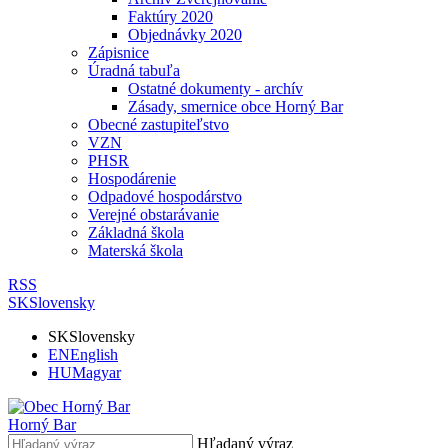
Faktúry 2020
Objednávky 2020
Zápisnice
Úradná tabuľa
Ostatné dokumenty - archív
Zásady, smernice obce Horný Bar
Obecné zastupiteľstvo
VZN
PHSR
Hospodárenie
Odpadové hospodárstvo
Verejné obstarávanie
Základná škola
Materská škola
RSS
SK
Slovensky
SK
Slovensky
EN
English
HU
Magyar
Horný Bar
Hľadaný výraz