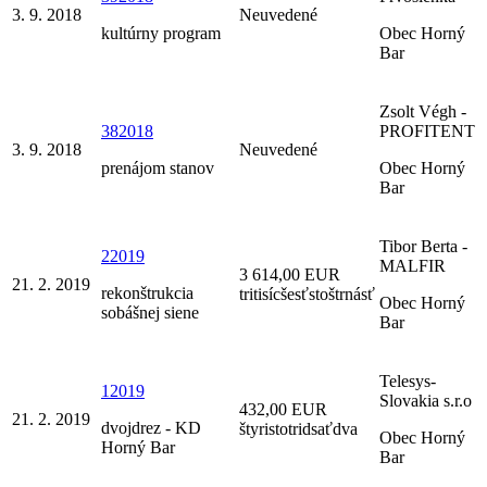
3. 9. 2018
Neuvedené
kultúrny program
Obec Horný
Bar
Zsolt Végh -
382018
PROFITENT
3. 9. 2018
Neuvedené
prenájom stanov
Obec Horný
Bar
Tibor Berta -
22019
MALFIR
3 614,00 EUR
21. 2. 2019
rekonštrukcia
tritisícšesťstoštrnásť
Obec Horný
sobášnej siene
Bar
Telesys-
12019
Slovakia s.r.o
432,00 EUR
21. 2. 2019
dvojdrez - KD
štyristotridsaťdva
Obec Horný
Horný Bar
Bar