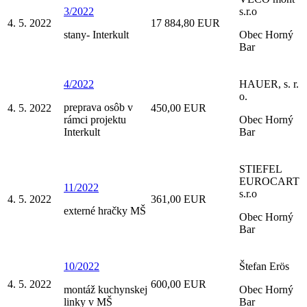
3/2022
s.r.o
4. 5. 2022
17 884,80 EUR
stany- Interkult
Obec Horný
Bar
4/2022
HAUER, s. r.
o.
preprava osôb v
4. 5. 2022
450,00 EUR
rámci projektu
Obec Horný
Interkult
Bar
STIEFEL
EUROCART
11/2022
s.r.o
4. 5. 2022
361,00 EUR
externé hračky MŠ
Obec Horný
Bar
10/2022
Štefan Erös
4. 5. 2022
600,00 EUR
montáž kuchynskej
Obec Horný
linky v MŠ
Bar