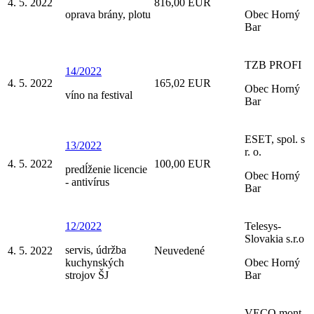
4. 5. 2022
816,00 EUR
oprava brány, plotu
Obec Horný
Bar
TZB PROFI
14/2022
4. 5. 2022
165,02 EUR
Obec Horný
víno na festival
Bar
ESET, spol. s
13/2022
r. o.
4. 5. 2022
100,00 EUR
predĺženie licencie
Obec Horný
- antivírus
Bar
12/2022
Telesys-
Slovakia s.r.o
servis, údržba
4. 5. 2022
Neuvedené
kuchynských
Obec Horný
strojov ŠJ
Bar
VECO mont