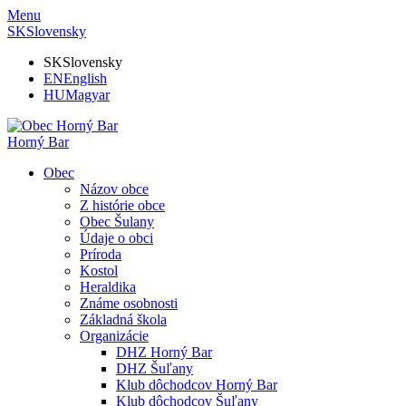
Menu
SK
Slovensky
SK
Slovensky
EN
English
HU
Magyar
Horný Bar
Obec
Názov obce
Z histórie obce
Obec Šulany
Údaje o obci
Príroda
Kostol
Heraldika
Známe osobnosti
Základná škola
Organizácie
DHZ Horný Bar
DHZ Šuľany
Klub dôchodcov Horný Bar
Klub dôchodcov Šuľany