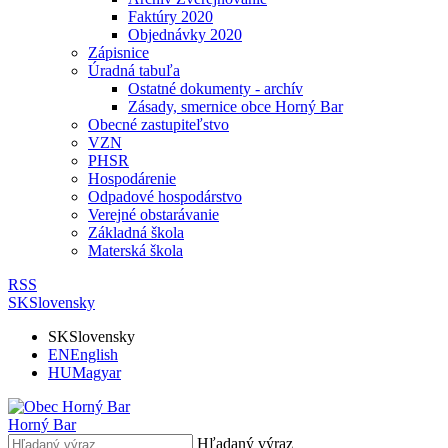
Faktúry 2020
Objednávky 2020
Zápisnice
Úradná tabuľa
Ostatné dokumenty - archív
Zásady, smernice obce Horný Bar
Obecné zastupiteľstvo
VZN
PHSR
Hospodárenie
Odpadové hospodárstvo
Verejné obstarávanie
Základná škola
Materská škola
RSS
SK
Slovensky
SK
Slovensky
EN
English
HU
Magyar
Horný Bar
Hľadaný výraz