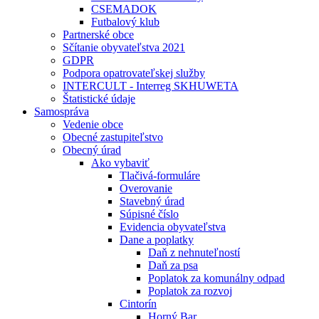
CSEMADOK
Futbalový klub
Partnerské obce
Sčítanie obyvateľstva 2021
GDPR
Podpora opatrovateľskej služby
INTERCULT - Interreg SKHUWETA
Štatistické údaje
Samospráva
Vedenie obce
Obecné zastupiteľstvo
Obecný úrad
Ako vybaviť
Tlačivá-formuláre
Overovanie
Stavebný úrad
Súpisné číslo
Evidencia obyvateľstva
Dane a poplatky
Daň z nehnuteľností
Daň za psa
Poplatok za komunálny odpad
Poplatok za rozvoj
Cintorín
Horný Bar