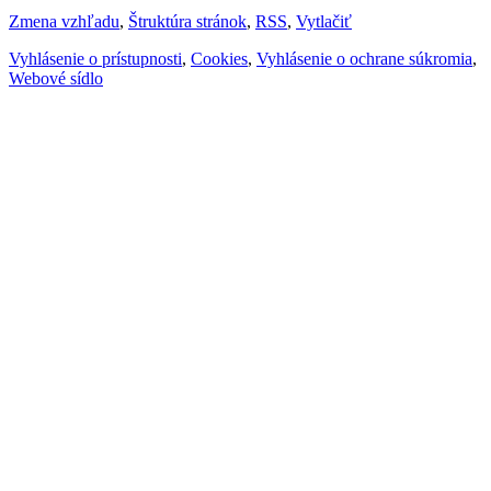
Zmena vzhľadu
,
Štruktúra stránok
,
RSS
,
Vytlačiť
Vyhlásenie o prístupnosti
,
Cookies
,
Vyhlásenie o ochrane súkromia
,
Webové sídlo