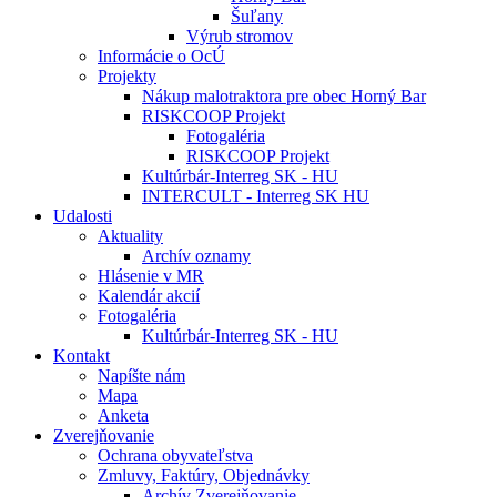
Šuľany
Výrub stromov
Informácie o OcÚ
Projekty
Nákup malotraktora pre obec Horný Bar
RISKCOOP Projekt
Fotogaléria
RISKCOOP Projekt
Kultúrbár-Interreg SK - HU
INTERCULT - Interreg SK HU
Udalosti
Aktuality
Archív oznamy
Hlásenie v MR
Kalendár akcií
Fotogaléria
Kultúrbár-Interreg SK - HU
Kontakt
Napíšte nám
Mapa
Anketa
Zverejňovanie
Ochrana obyvateľstva
Zmluvy, Faktúry, Objednávky
Archív Zverejňovanie