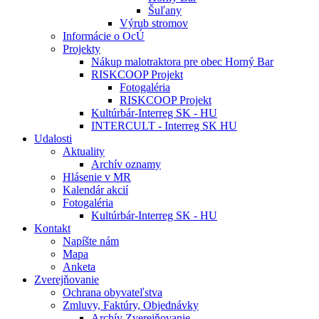
Šuľany
Výrub stromov
Informácie o OcÚ
Projekty
Nákup malotraktora pre obec Horný Bar
RISKCOOP Projekt
Fotogaléria
RISKCOOP Projekt
Kultúrbár-Interreg SK - HU
INTERCULT - Interreg SK HU
Udalosti
Aktuality
Archív oznamy
Hlásenie v MR
Kalendár akcií
Fotogaléria
Kultúrbár-Interreg SK - HU
Kontakt
Napíšte nám
Mapa
Anketa
Zverejňovanie
Ochrana obyvateľstva
Zmluvy, Faktúry, Objednávky
Archív Zverejňovanie