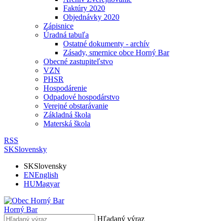
Faktúry 2020
Objednávky 2020
Zápisnice
Úradná tabuľa
Ostatné dokumenty - archív
Zásady, smernice obce Horný Bar
Obecné zastupiteľstvo
VZN
PHSR
Hospodárenie
Odpadové hospodárstvo
Verejné obstarávanie
Základná škola
Materská škola
RSS
SK
Slovensky
SK
Slovensky
EN
English
HU
Magyar
Horný Bar
Hľadaný výraz