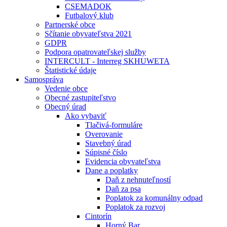
CSEMADOK
Futbalový klub
Partnerské obce
Sčítanie obyvateľstva 2021
GDPR
Podpora opatrovateľskej služby
INTERCULT - Interreg SKHUWETA
Štatistické údaje
Samospráva
Vedenie obce
Obecné zastupiteľstvo
Obecný úrad
Ako vybaviť
Tlačivá-formuláre
Overovanie
Stavebný úrad
Súpisné číslo
Evidencia obyvateľstva
Dane a poplatky
Daň z nehnuteľností
Daň za psa
Poplatok za komunálny odpad
Poplatok za rozvoj
Cintorín
Horný Bar