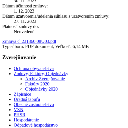
30. 11. 2023
Dátum účinnosti zmluvy:
1. 12. 2023
Dátum uzatvorenia/udelenia súhlasu s uzatvorením zmluvy:
27. 11. 2023
Platnosť zmluvy do:
Neuvedené
Zmluva č. 231360 08U03.pdf
Typ súboru: PDF dokument, Veľkosť: 6,14 MB
Zverejňovanie
Ochrana obyvateľstva
Zmluvy, Faktúry, Objednávky
Archív Zverejňovanie
Faktúry 2020
Objednávky 2020
Zápisnice
Úradná tabuľa
Obecné zastupiteľstvo
VZN
PHSR
Hospodárenie
Odpadové hospodárstvo