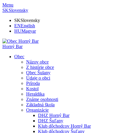
Menu
SK
Slovensky
SK
Slovensky
EN
English
HU
Magyar
Horný Bar
Obec
Názov obce
Z histórie obce
Obec Šulany
Údaje o obci
Príroda
Kostol
Heraldika
Známe osobnosti
Základná škola
Organizácie
DHZ Horný Bar
DHZ Šuľany
Klub dôchodcov Horný Bar
Klub dôchodcov Šuľany