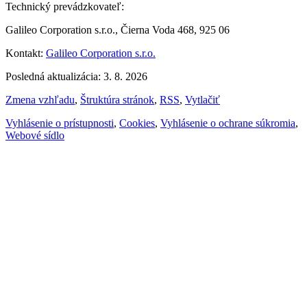
Technický prevádzkovateľ:
Galileo Corporation s.r.o., Čierna Voda 468, 925 06
Kontakt:
Galileo Corporation s.r.o.
Posledná aktualizácia: 3. 8. 2026
Zmena vzhľadu
,
Štruktúra stránok
,
RSS
,
Vytlačiť
Vyhlásenie o prístupnosti
,
Cookies
,
Vyhlásenie o ochrane súkromia
,
Webové sídlo