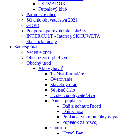
CSEMADOK
Futbalový klub
Partnerské obce
Sčítanie obyvateľstva 2021
GDPR
Podpora opatrovateľskej služby
INTERCULT - Interreg SKHUWETA
Štatistické údaje
Samospráva
Vedenie obce
Obecné zastupiteľstvo
Obecný úrad
Ako vybaviť
Tlačivá-formuláre
Overovanie
Stavebný úrad
Súpisné číslo
Evidencia obyvateľstva
Dane a poplatky
Daň z nehnuteľností
Daň za psa
Poplatok za komunálny odpad
Poplatok za rozvoj
Cintorín
Horný Bar