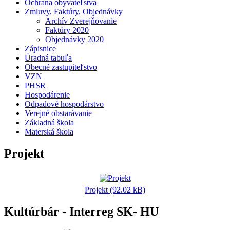
Ochrana obyvateľstva
Zmluvy, Faktúry, Objednávky
Archív Zverejňovanie
Faktúry 2020
Objednávky 2020
Zápisnice
Úradná tabuľa
Obecné zastupiteľstvo
VZN
PHSR
Hospodárenie
Odpadové hospodárstvo
Verejné obstarávanie
Základná škola
Materská škola
Projekt
Projekt (92.02 kB)
Kultúrbár - Interreg SK- HU