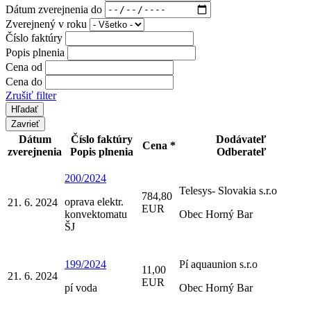
Dátum zverejnenia do
Zverejnený v roku
Číslo faktúry
Popis plnenia
Cena od
Cena do
Zrušiť filter
Zavrieť
Dátum
Číslo faktúry
Dodávateľ
Cena *
zverejnenia
Popis plnenia
Odberateľ
200/2024
Telesys- Slovakia s.r.o
784,80
oprava elektr.
21. 6. 2024
EUR
konvektomatu
Obec Horný Bar
ŠJ
199/2024
Pí aquaunion s.r.o
11,00
21. 6. 2024
EUR
pí voda
Obec Horný Bar