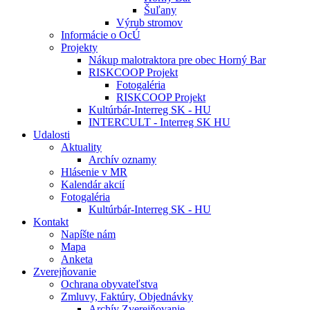
Šuľany
Výrub stromov
Informácie o OcÚ
Projekty
Nákup malotraktora pre obec Horný Bar
RISKCOOP Projekt
Fotogaléria
RISKCOOP Projekt
Kultúrbár-Interreg SK - HU
INTERCULT - Interreg SK HU
Udalosti
Aktuality
Archív oznamy
Hlásenie v MR
Kalendár akcií
Fotogaléria
Kultúrbár-Interreg SK - HU
Kontakt
Napíšte nám
Mapa
Anketa
Zverejňovanie
Ochrana obyvateľstva
Zmluvy, Faktúry, Objednávky
Archív Zverejňovanie