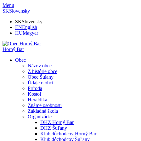
Menu
SK
Slovensky
SK
Slovensky
EN
English
HU
Magyar
Horný Bar
Obec
Názov obce
Z histórie obce
Obec Šulany
Údaje o obci
Príroda
Kostol
Heraldika
Známe osobnosti
Základná škola
Organizácie
DHZ Horný Bar
DHZ Šuľany
Klub dôchodcov Horný Bar
Klub dôchodcov Šuľany