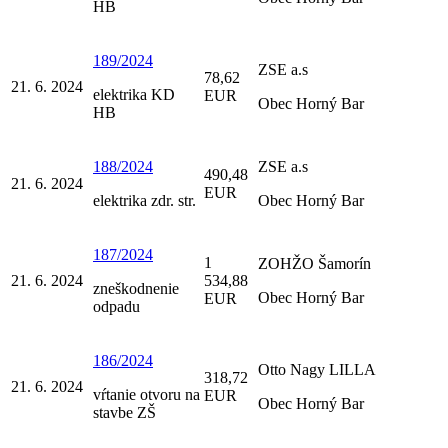
HB
189/2024
ZSE a.s
78,62
21. 6. 2024
elektrika KD
EUR
Obec Horný Bar
HB
188/2024
ZSE a.s
490,48
21. 6. 2024
EUR
elektrika zdr. str.
Obec Horný Bar
187/2024
1
ZOHŽO Šamorín
21. 6. 2024
534,88
zneškodnenie
Obec Horný Bar
EUR
odpadu
186/2024
Otto Nagy LILLA
318,72
21. 6. 2024
vŕtanie otvoru na
EUR
Obec Horný Bar
stavbe ZŠ