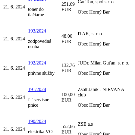
CanTon, spol s r. o.
251,69
21. 6. 2024
toner do
EUR
Obec Horný Bar
tlačiarne
193/2024
ITAK, s. r. o.
48,00
21. 6. 2024
zodpovedná
EUR
Obec Horný Bar
osoba
192/2024
JUDr. Milan Guťan, s. r. o.
132,76
21. 6. 2024
EUR
právne služby
Obec Horný Bar
191/2024
Zsolt Janik - NIRVANA
100,00
club
21. 6. 2024
IT servisne
EUR
práce
Obec Horný Bar
190/2024
ZSE a.s
552,66
21. 6. 2024
elektrika VO
EUR
Obec Horný Bar