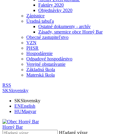
Faktúry 2020
Objednávky 2020
Zápisnice
Úradná tabuľa
Ostatné dokumenty - archív
Zásady, smernice obce Horný Bar
Obecné zastupiteľstvo
VZN
PHSR
Hospodárenie
Odpadové hospodárstvo
Verejné obstarávanie
Základná škola
Materská škola
RSS
SK
Slovensky
SK
Slovensky
EN
English
HU
Magyar
Horný Bar
Hľadaný výraz