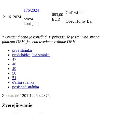
176/2024
Gulázsi s.r.o
683,00
21. 6. 2024
odvoz
EUR
Obec Horný Bar
kontajnera
* Uvedená cena je konečná. V prípade, že je zmluvná strana
platcom DPH, je cena uvedená vrátane DPH.
prvá stránka
predchádzajúca stránka
47
48
49
50
51
ďalšia stránka
posledná stránka
Zobrazené
1201
-
1225
z 4375
Zverejňovanie