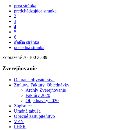
prvá stránka
predchádzajúca stránka
2
3
4
5
6
ďalšia stránka
posledná stránka
Zobrazené
76
-
100
z 389
Zverejňovanie
Ochrana obyvateľstva
Zmluvy, Faktúry, Objednávky
Archív Zverejňovanie
Faktúry 2020
Objednávky 2020
Zápisnice
Úradná tabuľa
Obecné zastupiteľstvo
VZN
PHSR