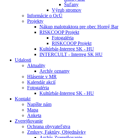
Šuľany
Výrub stromov
Informácie o OcÚ
Projekty
Nákup malotraktora pre obec Horný Bar
RISKCOOP Projekt
Fotogaléria
RISKCOOP Projekt
Kultúrbár-Interreg SK - HU
INTERCULT - Interreg SK HU
Udalosti
Aktuality
Archív oznamy
Hlásenie v MR
Kalendár akcií
Fotogaléria
Kultúrbár-Interreg SK - HU
Kontakt
Napíšte nám
Mapa
Anketa
Zverejňovanie
Ochrana obyvateľstva
Zmluvy, Faktúry, Objednávky
Archív Zverejňovanie