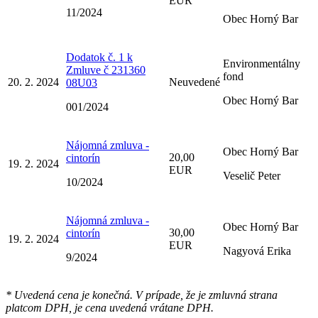
EUR
11/2024
Obec Horný Bar
Dodatok č. 1 k
Environmentálny
Zmluve č 231360
fond
20. 2. 2024
Neuvedené
08U03
Obec Horný Bar
001/2024
Nájomná zmluva -
Obec Horný Bar
20,00
cintorín
19. 2. 2024
EUR
Veselič Peter
10/2024
Nájomná zmluva -
Obec Horný Bar
30,00
cintorín
19. 2. 2024
EUR
Nagyová Erika
9/2024
* Uvedená cena je konečná. V prípade, že je zmluvná strana
platcom DPH, je cena uvedená vrátane DPH.