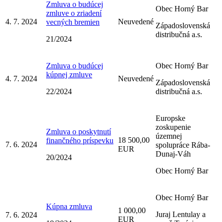
Zmluva o budúcej
Obec Horný Bar
zmluve o zriadení
4. 7. 2024
Neuvedené
vecných bremien
Západoslovenská
distribučná a.s.
21/2024
Zmluva o budúcej
Obec Horný Bar
kúpnej zmluve
4. 7. 2024
Neuvedené
Západoslovenská
22/2024
distribučná a.s.
Europske
zoskupenie
Zmluva o poskytnutí
územnej
18 500,00
finančného príspevku
7. 6. 2024
spolupráce Rába-
EUR
Dunaj-Váh
20/2024
Obec Horný Bar
Obec Horný Bar
Kúpna zmluva
1 000,00
Juraj Lentulay a
7. 6. 2024
EUR