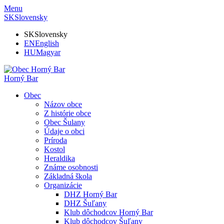
Menu
SK
Slovensky
SK
Slovensky
EN
English
HU
Magyar
Horný Bar
Obec
Názov obce
Z histórie obce
Obec Šulany
Údaje o obci
Príroda
Kostol
Heraldika
Známe osobnosti
Základná škola
Organizácie
DHZ Horný Bar
DHZ Šuľany
Klub dôchodcov Horný Bar
Klub dôchodcov Šuľany