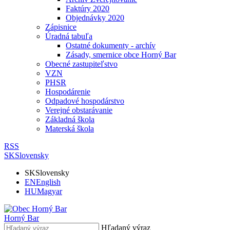
Faktúry 2020
Objednávky 2020
Zápisnice
Úradná tabuľa
Ostatné dokumenty - archív
Zásady, smernice obce Horný Bar
Obecné zastupiteľstvo
VZN
PHSR
Hospodárenie
Odpadové hospodárstvo
Verejné obstarávanie
Základná škola
Materská škola
RSS
SK
Slovensky
SK
Slovensky
EN
English
HU
Magyar
Horný Bar
Hľadaný výraz