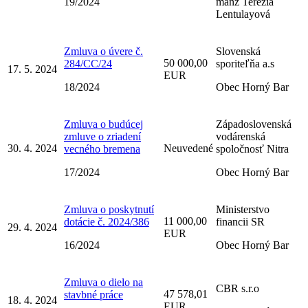
19/2024
manž Terézia
Lentulayová
Zmluva o úvere č.
Slovenská
50 000,00
284/CC/24
sporiteľňa a.s
17. 5. 2024
EUR
18/2024
Obec Horný Bar
Zmluva o budúcej
Západoslovenská
zmluve o zriadení
vodárenská
30. 4. 2024
Neuvedené
vecného bremena
spoločnosť Nitra
17/2024
Obec Horný Bar
Zmluva o poskytnutí
Ministerstvo
11 000,00
dotácie č. 2024/386
financii SR
29. 4. 2024
EUR
16/2024
Obec Horný Bar
Zmluva o dielo na
CBR s.r.o
47 578,01
stavbné práce
18. 4. 2024
EUR