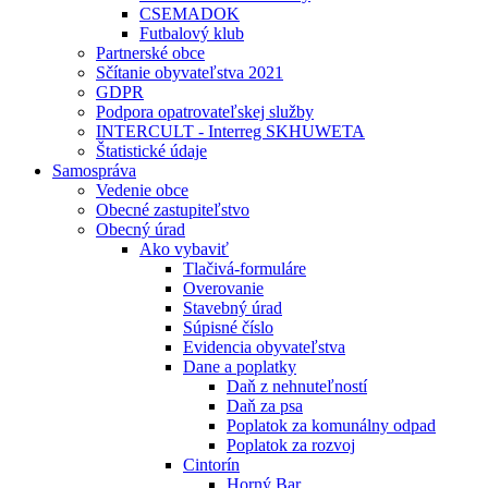
CSEMADOK
Futbalový klub
Partnerské obce
Sčítanie obyvateľstva 2021
GDPR
Podpora opatrovateľskej služby
INTERCULT - Interreg SKHUWETA
Štatistické údaje
Samospráva
Vedenie obce
Obecné zastupiteľstvo
Obecný úrad
Ako vybaviť
Tlačivá-formuláre
Overovanie
Stavebný úrad
Súpisné číslo
Evidencia obyvateľstva
Dane a poplatky
Daň z nehnuteľností
Daň za psa
Poplatok za komunálny odpad
Poplatok za rozvoj
Cintorín
Horný Bar