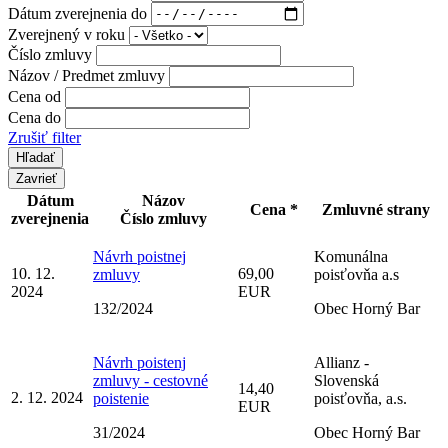
Dátum zverejnenia do
Zverejnený v roku
Číslo zmluvy
Názov / Predmet zmluvy
Cena od
Cena do
Zrušiť filter
Zavrieť
Dátum
Názov
Cena *
Zmluvné strany
zverejnenia
Číslo zmluvy
Návrh poistnej
Komunálna
10. 12.
69,00
zmluvy
poisťovňa a.s
2024
EUR
132/2024
Obec Horný Bar
Návrh poistenj
Allianz -
zmluvy - cestovné
Slovenská
14,40
2. 12. 2024
poistenie
poisťovňa, a.s.
EUR
31/2024
Obec Horný Bar