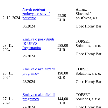
Návrh poistenj
Allianz -
zmluvy - cestovné
Slovenská
45,59
2. 12. 2024
poistenie
poisťovňa, a.s.
EUR
30/2024
Obec Horný Bar
Zmluva o poskytnutí
TOPSET
IR ÚPVS
28. 11.
588,00
Solutions, s. r. o.
Registratúra
2024
EUR
Obec Horný Bar
29/2024
Zmluva o aktualizácii
TOPSET
28. 11.
198,00
programov
Solutions, s. r. o.
2024
EUR
28/2024
Obec Horný Bar
Zmluva o aktualizácii
TOPSET
27. 11.
144,00
programov
Solutions, s. r. o.
2024
EUR
27/2024
Obec Horný Bar