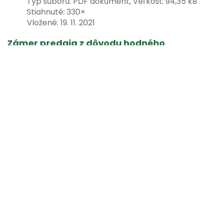
Typ súboru: PDF dokument, Veľkosť: 94,35 kB
Stiahnuté: 330×
Vložené:
19. 11. 2021
Zámer predaja z dôvodu hodného
osobitného zreteľa
Zámer predaja - Mezei.pdf
Typ súboru: PDF dokument, Veľkosť: 94,04 kB
Stiahnuté: 321×
Vložené:
19. 11. 2021
Zámer predaja pozemku - osobitným
zreteľom
Zámer predaja pozemku Jalakšová- osobitný
zreteľ.pdf
Typ súboru: PDF dokument, Veľkosť: 66,92 kB
Stiahnuté: 303×
Vložené:
12. 11. 2021
Zámer predaja pozemku priamym
predajom